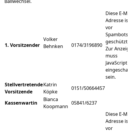
Ballwechsel.
Diese E-Mail
Adresse ist
vor
Spambots
Volker
geschützt!
1. Vorsitzender
0174/3196890
Behnken
Zur Anzeige
muss
JavaScript
eingeschalt
sein.
Stellvertretende
Katrin
0151/50664457
Vorsitzende
Köpke
Bianca
Kassenwartin
05841/6237
Koopmann
Diese E-Mail
Adresse ist
vor