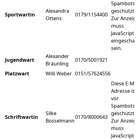
Spambots
Alexandra
geschützt!
Sportwartin
0179/1154400
Ottens
Zur Anzeige
muss
JavaScript
eingeschalt
sein.
Alexander
Jugendwart
0170/5001921
Bräunling
Platzwart
Willi Weber
0151/57624556
Diese E-Mail
Adresse ist
vor
Spambots
Silke
geschützt!
Schriftwartin
0170/8000643
Bosselmann
Zur Anzeige
muss
JavaScript